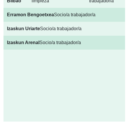
Bilbao
limpieza
trabajador/a
Erramon Bengoetxea
Socio/a trabajador/a
Izaskun Uriarte
Socio/a trabajador/a
Izaskun Arenal
Socio/a trabajador/a