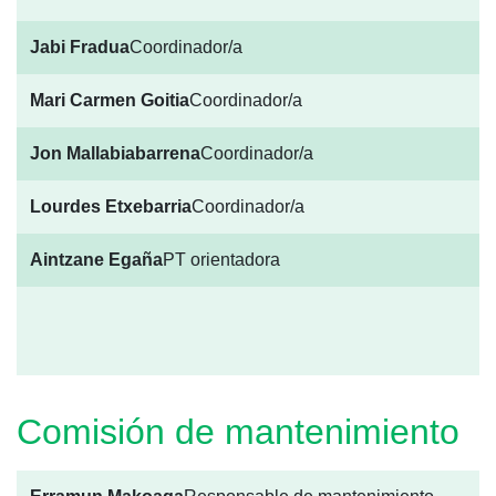
Jabi Fradua
Coordinador/a
Mari Carmen Goitia
Coordinador/a
Jon Mallabiabarrena
Coordinador/a
Lourdes Etxebarria
Coordinador/a
Aintzane Egaña
PT orientadora
Comisión de mantenimiento