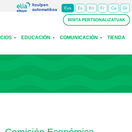
Itzulpen
Eus
Es
En
Fr
Ca
Gl
automatikoa
BISITA PERTSONALIZATUAK
ICIOS
EDUCACIÓN
COMUNICACIÓN
TIENDA