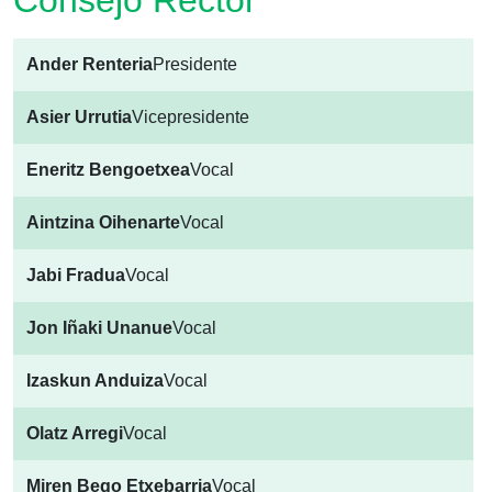
Consejo Rector
Ander Renteria
Presidente
Asier Urrutia
Vicepresidente
Eneritz Bengoetxea
Vocal
Aintzina Oihenarte
Vocal
Jabi Fradua
Vocal
Jon Iñaki Unanue
Vocal
Izaskun Anduiza
Vocal
Olatz Arregi
Vocal
Miren Bego Etxebarria
Vocal