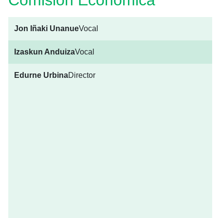
Comisión Económica
Jon Iñaki Unanue
Vocal
Izaskun Anduiza
Vocal
Edurne Urbina
Director