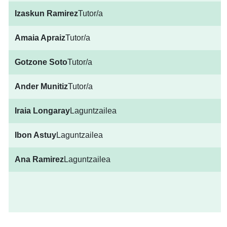
Izaskun Ramirez
Tutor/a
Amaia Apraiz
Tutor/a
Gotzone Soto
Tutor/a
Ander Munitiz
Tutor/a
Iraia Longaray
Laguntzailea
Ibon Astuy
Laguntzailea
Ana Ramirez
Laguntzailea