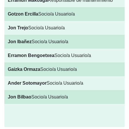
Erramun Makoaga
Responsable de mantenimiento
Gotzon Ercilla
Socio/a Usuario/a
Jon Trejo
Socio/a Usuario/a
Jon Ibañez
Socio/a Usuario/a
Erramon Bengoetxea
Socio/a Usuario/a
Gaizka Ormaza
Socio/a Usuario/a
Ander Sotomayor
Socio/a Usuario/a
Jon Bilbao
Socio/a Usuario/a