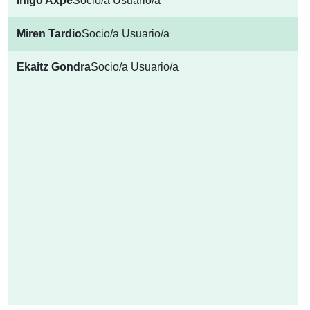
Iñigo Axpe
Socio/a Usuario/a
Miren Tardio
Socio/a Usuario/a
Ekaitz Gondra
Socio/a Usuario/a