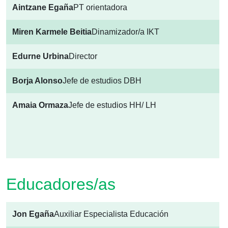
Aintzane Egaña
PT orientadora
Miren Karmele Beitia
Dinamizador/a IKT
Edurne Urbina
Director
Borja Alonso
Jefe de estudios DBH
Amaia Ormaza
Jefe de estudios HH/ LH
Educadores/as
Jon Egaña
Auxiliar Especialista Educación