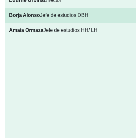
Edurne Urbina
Director
Borja Alonso
Jefe de estudios DBH
Amaia Ormaza
Jefe de estudios HH/ LH