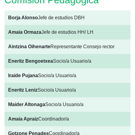
Comisión Pedagógica
Borja Alonso
Jefe de estudios DBH
Amaia Ormaza
Jefe de estudios HH/ LH
Aintzina Oihenarte
Representante Consejo rector
Eneritz Bengoetxea
Socio/a Usuario/a
Iraide Pujana
Socio/a Usuario/a
Eneritz Leniz
Socio/a Usuario/a
Maider Altonaga
Socio/a Usuario/a
Amaia Apraiz
Coordinador/a
Gotzone Penades
Coordinador/a