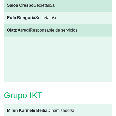
Saioa Crespo
Secretaio/a
Eufe Benguria
Secretaio/a
Olatz Arregi
Responsable de servicios
Grupo IKT
Miren Karmele Beitia
Dinamizador/a