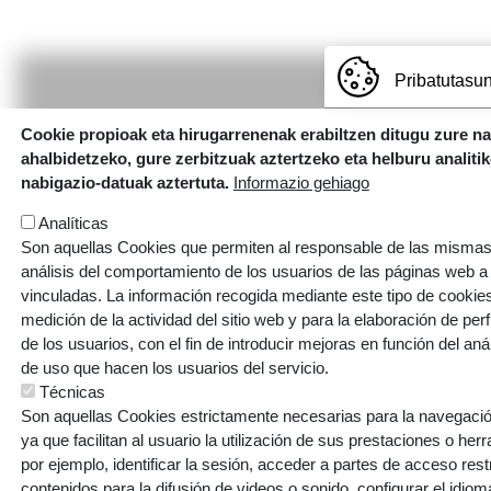
Pribatutasun
Cookie propioak eta hirugarrenenak erabiltzen ditugu zure n
ahalbidetzeko, gure zerbitzuak aztertzeko eta helburu analiti
nabigazio-datuak aztertuta.
Informazio gehiago
Analíticas
Son aquellas Cookies que permiten al responsable de las mismas,
análisis del comportamiento de los usuarios de las páginas web a
vinculadas. La información recogida mediante este tipo de cookies 
medición de la actividad del sitio web y para la elaboración de per
de los usuarios, con el fin de introducir mejoras en función del aná
de uso que hacen los usuarios del servicio.
Eleizalde Ikastola, Arene auzoa 6, 48370 Bermeo (Bizkaia)
Técnicas
T.
946 18 75 93
|
E.
bermeo@ikastola.eus
Son aquellas Cookies estrictamente necesarias para la navegación
ya que facilitan al usuario la utilización de sus prestaciones o he
por ejemplo, identificar la sesión, acceder a partes de acceso res
contenidos para la difusión de videos o sonido, configurar el idioma