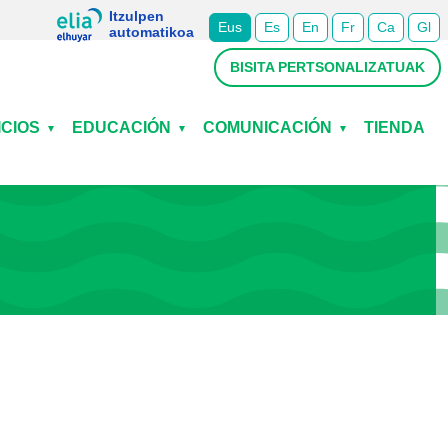
Itzulpen
Eus
Es
En
Fr
Ca
Gl
automatikoa
BISITA PERTSONALIZATUAK
ICIOS
EDUCACIÓN
COMUNICACIÓN
TIENDA