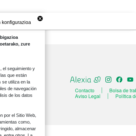
 konfigurazioa
abigazioa
koetarako, zure
 el seguimiento y
 las que están
se utiliza en la
files de navegación
ORRI-OINA
Contacto
Bolsa de tra
TESTU-LEGALAK
Aviso Legal
Política 
lisis de los datos
 por el Sitio Web,
rramientas como,
tringido, almacenar
, entre otros. La