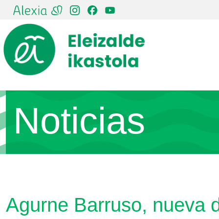
Pasar al contenido principal
Noticias
Agurne Barruso, nueva d