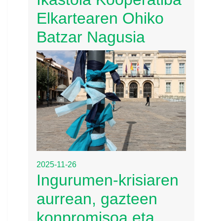
Elkartearen Ohiko
Batzar Nagusia
2025-11-26
Ingurumen-krisiaren
aurrean, gazteen
konpromisoa eta