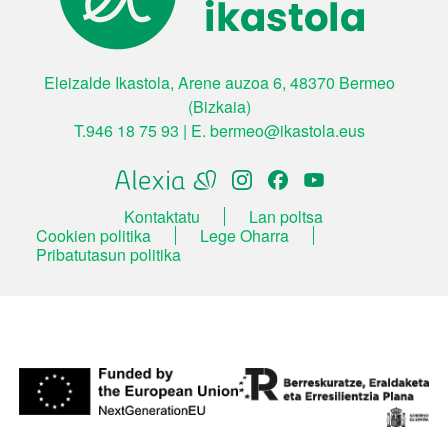
Eleizalde Ikastola, Arene auzoa 6, 48370 Bermeo
(Bizkaia)
T.
946 18 75 93
|
E.
bermeo@ikastola.eus
ORRI-OINA
Kontaktatu
Lan poltsa
TESTU-LEGALAK
Cookien politika
Lege Oharra
Pribatutasun politika
Irudia