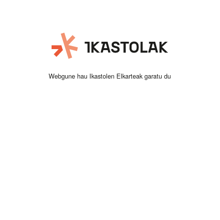
Webgune hau Ikastolen Elkarteak garatu du