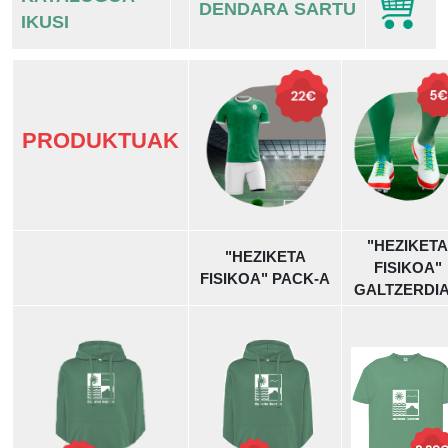
DENDARA SARTU
IKUSI
PRODUKTUAK
"HEZIKETA
"HEZIKETA
FISIKOA"
FISIKOA" PACK-A
GALTZERDI
Irudia