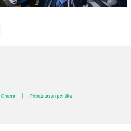
 Oharra
Pribatutasun politika