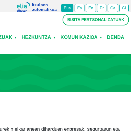
Itzulpen
Eus
Es
En
Fr
Ca
Gl
automatikoa
BISITA PERTSONALIZATUAK
TZUAK
HEZKUNTZA
KOMUNIKAZIOA
DENDA
urekin elkarlanean diharduen enpresak, segurtasun eta