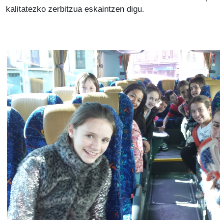
kalitatezko zerbitzua eskaintzen digu.