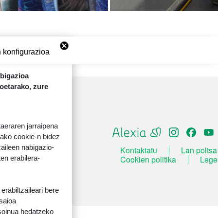
 konfigurazioa
abigazioa
koetarako, zure
taeraren jarraipena
tako cookie-n bidez
aileen nabigazio-
ORRI-OINA
Kontaktatu
Lan poltsa
TESTU-LEGALAK
Cookien politika
Lege
ten erabilera-
rabiltzaileari bere
 saioa
 soinua hedatzeko