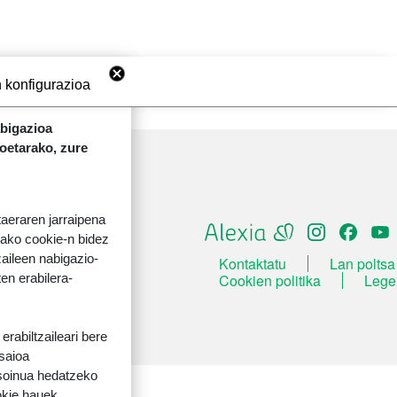
 konfigurazioa
abigazioa
koetarako, zure
taeraren jarraipena
tako cookie-n bidez
aileen nabigazio-
ORRI-OINA
Kontaktatu
Lan poltsa
TESTU-LEGALAK
Cookien politika
Lege
ten erabilera-
rabiltzaileari bere
 saioa
 soinua hedatzeko
okie hauek