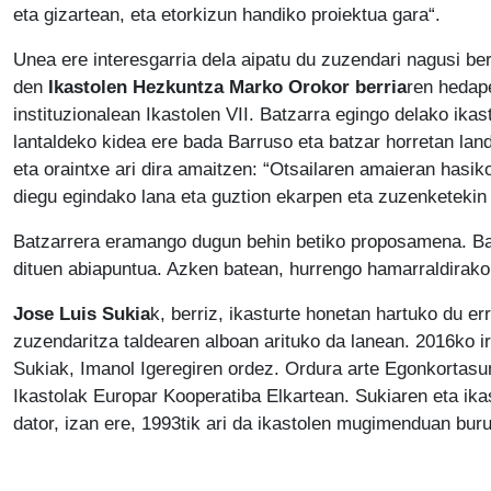
eta gizartean, eta etorkizun handiko proiektua gara“.
Unea ere interesgarria dela aipatu du zuzendari nagusi ber
den
Ikastolen Hezkuntza Marko Orokor berria
ren hedape
instituzionalean Ikastolen VII. Batzarra egingo delako ika
lantaldeko kidea ere bada Barruso eta batzar horretan lan
eta oraintxe ari dira amaitzen: “Otsailaren amaieran hasik
diegu egindako lana eta guztion ekarpen eta zuzenketekin
Batzarrera eramango dugun behin betiko proposamena. Bat
dituen abiapuntua. Azken batean, hurrengo hamarraldirak
Jose Luis Sukia
k, berriz, ikasturte honetan hartuko du er
zuzendaritza taldearen alboan arituko da lanean. 2016ko i
Sukiak, Imanol Igeregiren ordez. Ordura arte Egonkortas
Ikastolak Europar Kooperatiba Elkartean. Sukiaren eta ika
dator, izan ere, 1993tik ari da ikastolen mugimenduan buru