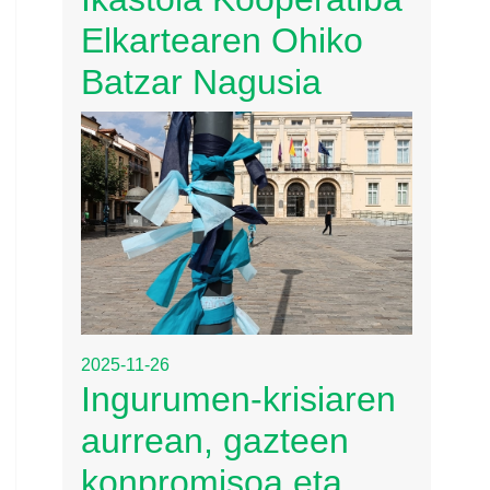
Elkartearen Ohiko
Batzar Nagusia
2025-11-26
Ingurumen-krisiaren
aurrean, gazteen
konpromisoa eta