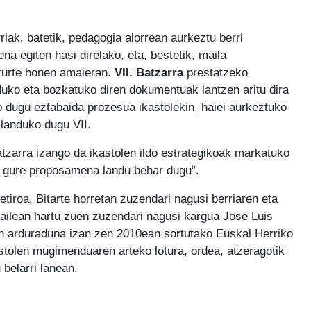
riak, batetik, pedagogia alorrean aurkeztu berri
na egiten hasi direlako, eta, bestetik, maila
sturte honen amaieran.
VII. Batzarra
prestatzeko
duko eta bozkatuko diren dokumentuak lantzen aritu dira
o dugu eztabaida prozesua ikastolekin, haiei aurkeztuko
 landuko dugu VII.
zarra izango da ikastolen ildo estrategikoak markatuko
o gure proposamena landu behar dugu”.
retiroa. Bitarte horretan zuzendari nagusi berriaren eta
railean hartu zuen zuzendari nagusi kargua Jose Luis
un arduraduna izan zen 2010ean sortutako Euskal Herriko
stolen mugimenduaren arteko lotura, ordea, atzeragotik
 belarri lanean.