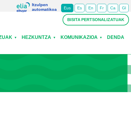
Itzulpen
Eus
Es
En
Fr
Ca
Gl
automatikoa
BISITA PERTSONALIZATUAK
TZUAK
HEZKUNTZA
KOMUNIKAZIOA
DENDA