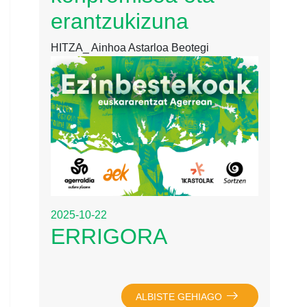
erantzukizuna
HITZA_ Ainhoa Astarloa Beotegi
2025-10-22
ERRIGORA
ALBISTE GEHIAGO