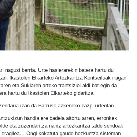
i nagusi berria. Urte hasierarekin batera hartu du
an. Ikastolen Elkarteko Artezkaritza Kontseiluak iragan
ren eta Sukiaren arteko trantsizioi aldi bat egin da
ra hartu du Ikastolen Elkarteko gidaritza.
zendaria izan da Barruso azkeneko zazpi urteotan.
antzukizun handia ere badela aitortu arren, erronkek
alde eta zuzendaritza nahiz artezkaritza talde sendoak
a, eragilea… Ongi kokatuta gaude hezkuntza sisteman