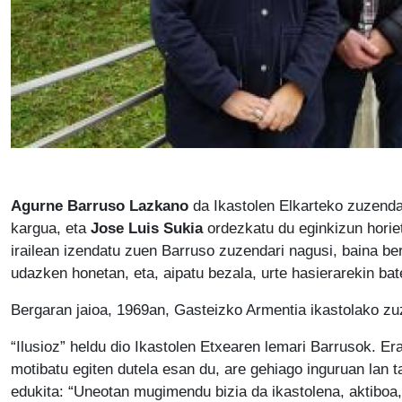
Agurne Barruso Lazkano
da Ikastolen Elkarteko zuzendar
kargua, eta
Jose Luis Sukia
ordezkatu du eginkizun horiet
irailean izendatu zuen Barruso zuzendari nagusi, baina bera
udazken honetan, eta, aipatu bezala, urte hasierarekin bate
Bergaran jaioa, 1969an, Gasteizko Armentia ikastolako zu
“Ilusioz” heldu dio Ikastolen Etxearen lemari Barrusok. Er
motibatu egiten dutela esan du, are gehiago inguruan lan t
edukita: “Uneotan mugimendu bizia da ikastolena, aktibo