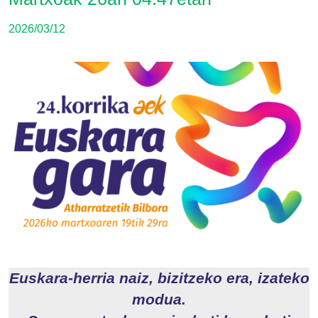
2026/03/12
Irudia
Euskara-herria naiz, bizitzeko era, izateko
modua.