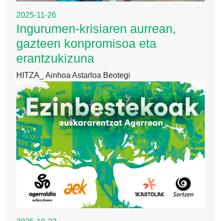
2025-11-26
Ingurumen-krisiaren aurrean,
gazteen konpromisoa eta
erantzukizuna
HITZA_ Ainhoa Astarloa Beotegi