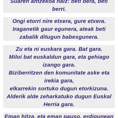
Suaren antzekoa naiz: beti bera, beti
berri.
Ongi etorri nire etxera, gure etxera.
Iraganetik gaur egunera, ateak beti
zabalik ditugun babesgunera.
Zu eta ni euskara gara. Bat gara.
Miloi bat euskaldun gara, eta gehiago
izango gara.
Biziberritzen den komunitate aske eta
irekia gara,
elkarrekin sortuko dugun etorkizuna.
Alderik alde zeharkatuko dugun Euskal
Herria gara.
Eman hitza, eta eman pauso, erdigunean