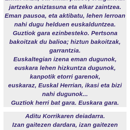
jartzeko aniztasuna eta elkar zaintzea.
Eman pausoa, eta aktibatu, lehen lerroan
nahi dugu helduen euskalduntzea.
Guztiok gara ezinbesteko. Pertsona
bakoitzak du balioa; hiztun bakoitzak,
garrantzia.
Euskaltegian izena eman dugunok,
euskara lehen hizkuntza dugunok,
kanpotik etorri garenok,
euskaraz, Euskal Herrian, ikasi eta bizi
nahi dugunok...
Guztiok herri bat gara. Euskara gara.
Aditu Korrikaren deiadarra.
Izan gaitezen dardara, izan gaitezen