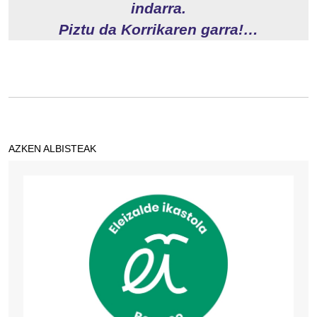
indarra.
Piztu da Korrikaren garra!…
AZKEN ALBISTEAK