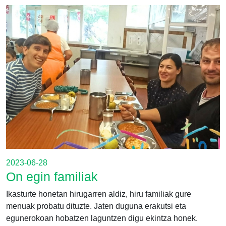
2023-06-28
On egin familiak
Ikasturte honetan hirugarren aldiz, hiru familiak gure
menuak probatu dituzte. Jaten duguna erakutsi eta
egunerokoan hobatzen laguntzen digu ekintza honek.