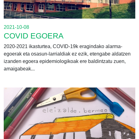
2021-10-08
COVID EGOERA
2020-2021 ikasturtea, COVID-19k eragindako alarma-
egoerak eta osasun-larrialdiak ez ezik, etengabe aldatzen
izanden egoera epidemiologikoak ere baldintzatu zuen,
amaigabeak...