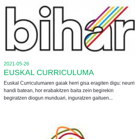
2021-05-26
EUSKAL CURRICULUMA
Euskal Curriculumaren gaiak herri gisa eragiten digu: neurri
handi batean, hor erabakitzen baita zein begirekin
begiratzen diogun munduari, inguratzen gaituen...