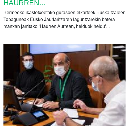
HAURREN...
Bermeoko ikastetxeetako gurasoen elkarteek Euskaltzaleen
Topaguneak Eusko Jaurlaritzaren laguntzarekin batera
martxan jarritako ‘Haurren Aurrean, helduok heldu’...