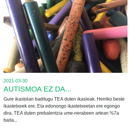
2021-03-30
AUTISMOA EZ DA...
Gure ikastolan baditugu TEA duten ikasleak. Herriko beste
ikastetxeek ere. Eta edonongo ikastetxeetan ere egongo
dira, TEA duten prebalentzia ume-nerabeen artean %7a
baita...