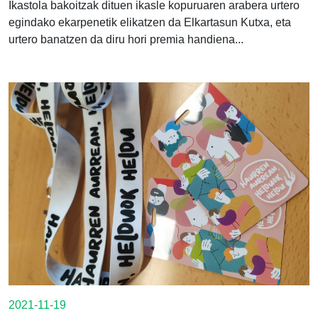
Ikastola bakoitzak dituen ikasle kopuruaren arabera urtero
egindako ekarpenetik elikatzen da Elkartasun Kutxa, eta
urtero banatzen da diru hori premia handiena...
2021-11-19