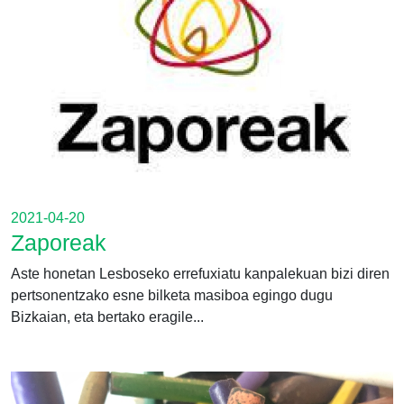
2021-04-20
Zaporeak
Aste honetan Lesboseko errefuxiatu kanpalekuan bizi diren
pertsonentzako esne bilketa masiboa egingo dugu
Bizkaian, eta bertako eragile...