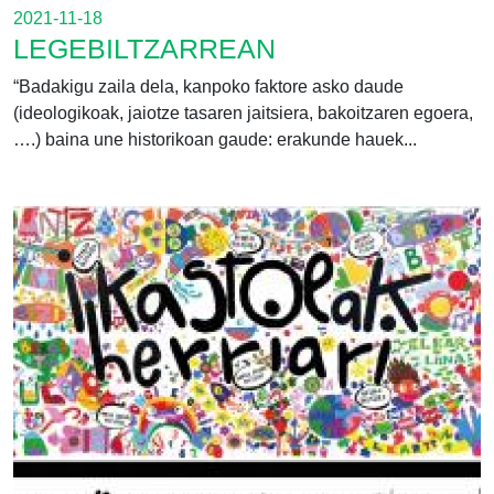
2021-11-18
LEGEBILTZARREAN
“Badakigu zaila dela, kanpoko faktore asko daude
(ideologikoak, jaiotze tasaren jaitsiera, bakoitzaren egoera,
….) baina une historikoan gaude: erakunde hauek...