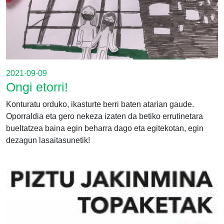
2021-09-09
Ongi etorri!
Konturatu orduko, ikasturte berri baten atarian gaude.
Oporraldia eta gero nekeza izaten da betiko errutinetara
bueltatzea baina egin beharra dago eta egitekotan, egin
dezagun lasaitasunetik!