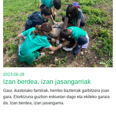
2023-06-28
Izan berdea, izan jasangarriak
Gaur, ikastolako familiak, herriko bazterrak garbitzera joan
gara. Etorkizuna guztion eskuetan dago eta ekiteko garaia
da. Izan berdea, izan jasangarria.