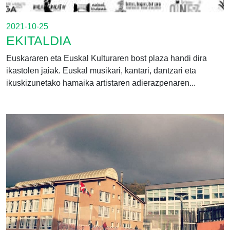
2021-10-25
EKITALDIA
Euskararen eta Euskal Kulturaren bost plaza handi dira
ikastolen jaiak. Euskal musikari, kantari, dantzari eta
ikuskizunetako hamaika artistaren adierazpenaren...