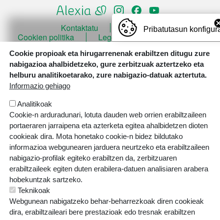
ORRI-OINA
Kontaktatu
Lan poltsa
Pribatutasun konfigur
TESTU-LEGALAK
Cookien politika
Lege Oharra
Pribatutasun politika
Cookie propioak eta hirugarrenenak erabiltzen ditugu zure
nabigazioa ahalbidetzeko, gure zerbitzuak aztertzeko eta
helburu analitikoetarako, zure nabigazio-datuak aztertuta.
Informazio gehiago
Analitikoak
Irudia
Cookie-n arduradunari, lotuta dauden web orrien erabiltzaileen
portaeraren jarraipena eta azterketa egitea ahalbidetzen dioten
cookieak dira. Mota honetako cookie-n bidez bildutako
informazioa webgunearen jarduera neurtzeko eta erabiltzaileen
nabigazio-profilak egiteko erabiltzen da, zerbitzuaren
erabiltzaileek egiten duten erabilera-datuen analisiaren arabera
hobekuntzak sartzeko.
Teknikoak
Webgunean nabigatzeko behar-beharrezkoak diren cookieak
dira, erabiltzaileari bere prestazioak edo tresnak erabiltzen
Webgune hau Ikastolen Elkarteak garatu du