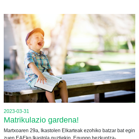
2023-03-31
Matrikulazio gardena!
Martxoaren 29a, Ikastolen Elkarteak ezohiko batzar bat egin
zuen EAEko Ikastola guztiekin. Egungo hezkuntza-